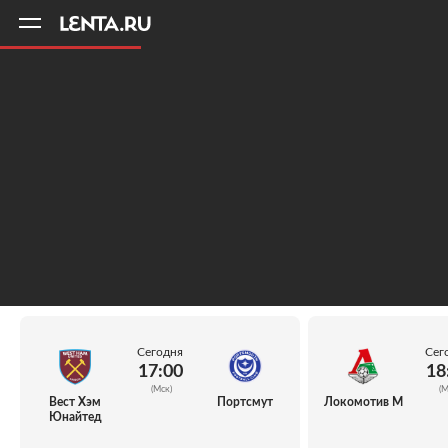
11
A
Сегодня
Сег
17:00
18
(Мск)
(М
Вест Хэм
Портсмут
Локомотив М
Юнайтед