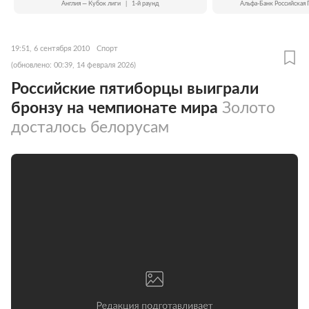
Англия — Кубок лиги
|
1-й раунд
Альфа-Банк Российская 
19:51, 6 сентября 2010
Спорт
(обновлено: 00:39, 14 февраля 2026)
Российские пятиборцы выиграли
бронзу на чемпионате мира
Золото
досталось белорусам