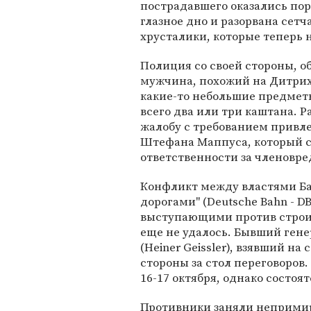
пострадавшего оказались пор
глазное дно и разорвана сет
хрусталики, которые теперь
Полиция со своей стороны, о
мужчина, похожий на Дитрих
какие-то небольшие предметы
всего два или три каштана. Р
жалобу с требованием привл
Штефана Маппуса, который 
ответственности за членовре
Конфликт между властями Б
дорогами" (Deutsche Bahn - D
выступающими против строит
еще не удалось. Бывший ген
(Heiner Geissler), взявший на
стороны за стол переговоро
16-17 октября, однако состоят
Противники заняли неприми