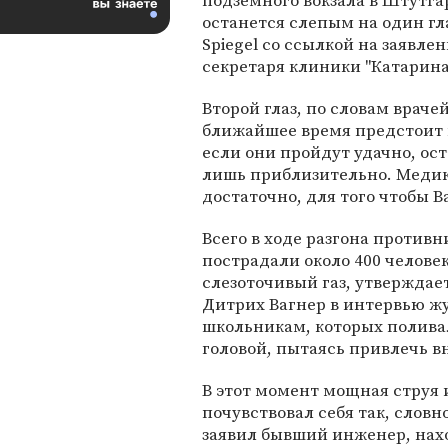
подземного вокзала в Штутга
останется слепым на один гл
Spiegel со ссылкой на заявлен
секретаря клиники "Катарина
Второй глаз, по словам враче
ближайшее время предстоит н
если они пройдут удачно, ос
лишь приблизительно. Медики
достаточно, для того чтобы 
Всего в ходе разгона противн
пострадали около 400 челов
слезоточивый газ, утверждае
Дитрих Вагнер в интервью жу
школьникам, которых поливал
головой, пытаясь привлечь 
В этот момент мощная струя и
почувствовал себя так, словно
заявил бывший инженер, нахо