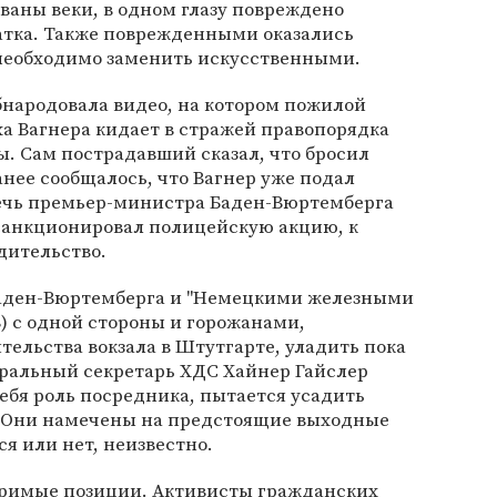
ваны веки, в одном глазу повреждено
чатка. Также поврежденными оказались
 необходимо заменить искусственными.
бнародовала видео, на котором пожилой
а Вагнера кидает в стражей правопорядка
. Сам пострадавший сказал, что бросил
анее сообщалось, что Вагнер уже подал
ечь премьер-министра Баден-Вюртемберга
санкционировал полицейскую акцию, к
дительство.
аден-Вюртемберга и "Немецкими железными
B) с одной стороны и горожанами,
ельства вокзала в Штутгарте, уладить пока
еральный секретарь ХДС Хайнер Гайслер
 себя роль посредника, пытается усадить
в. Они намечены на предстоящие выходные
ся или нет, неизвестно.
римые позиции. Активисты гражданских