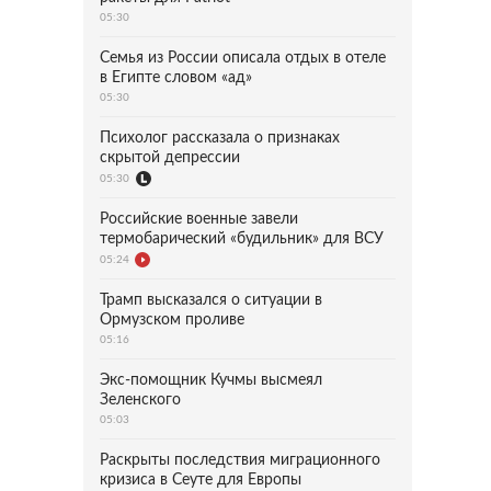
05:30
Семья из России описала отдых в отеле
в Египте словом «ад»
05:30
Психолог рассказала о признаках
скрытой депрессии
05:30
Российские военные завели
термобарический «будильник» для ВСУ
05:24
Трамп высказался о ситуации в
Ормузском проливе
05:16
Экс-помощник Кучмы высмеял
Зеленского
05:03
Раскрыты последствия миграционного
кризиса в Сеуте для Европы