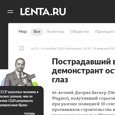
11
A
Мир
Все
Политика
Общество
Происшест
16:25, 14 октября 2010
(обновлено: 03:29, 14 февраля 202
Пострадавший 
демонстрант ос
глаз
66-летний Дитрих Вагнер (Die
СССР запустил человека в
космос раньше, чем по
Wagner), получивший серьез
всему США разрешили
при разгоне полицией 30 сен
межрасовые браки
противников строительства 