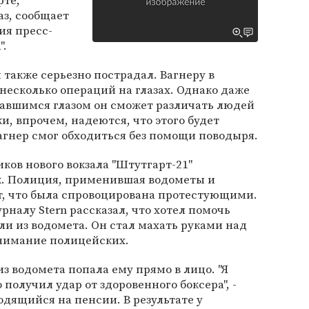
рте,
аз, сообщает
ия пресс-
".
й также серьезно пострадал. Вагнеру в
есколько операций на глазах. Однако даже
тавшимся глазом он сможет различать людей
, впрочем, надеются, что этого будет
Вагнер смог обходиться без помощи поводыря.
иков нового вокзала "Штутгарт-21"
ек. Полиция, применившая водометы и
т, что была спровоцирована протестующими.
рналу Stern рассказал, что хотел помочь
и из водомета. Он стал махать руками над
внимание полицейских.
з водомета попала ему прямо в лицо. "Я
 получил удар от здоровенного боксера", -
дящийся на пенсии. В результате у