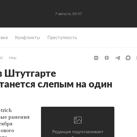
7 августа, 05:57
вия
Конфликты
Преступность
6)
Мир
в Штутгарте
танется слепым на один
trich
ные ранения
тября
нового