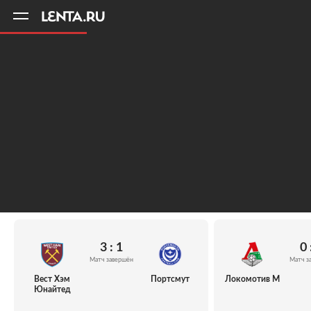
11
A
3 : 1
0 
Матч завершён
Матч з
Вест Хэм
Портсмут
Локомотив М
Юнайтед