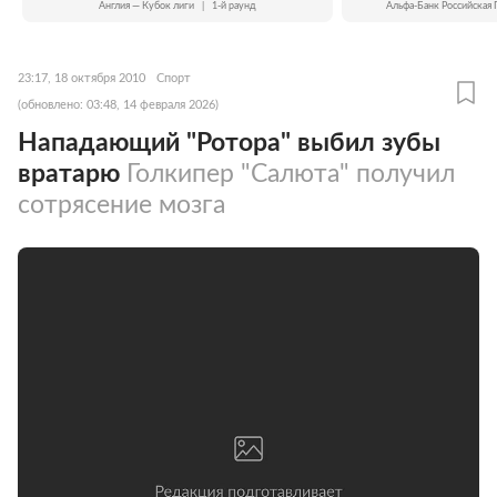
Англия — Кубок лиги
|
1-й раунд
Альфа-Банк Российская 
23:17, 18 октября 2010
Спорт
(обновлено: 03:48, 14 февраля 2026)
Нападающий "Ротора" выбил зубы
вратарю
Голкипер "Салюта" получил
сотрясение мозга