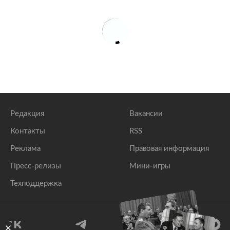
Редакция
Вакансии
Контакты
RSS
Реклама
Правовая информация
Пресс-релизы
Мини-игры
Техподдержка