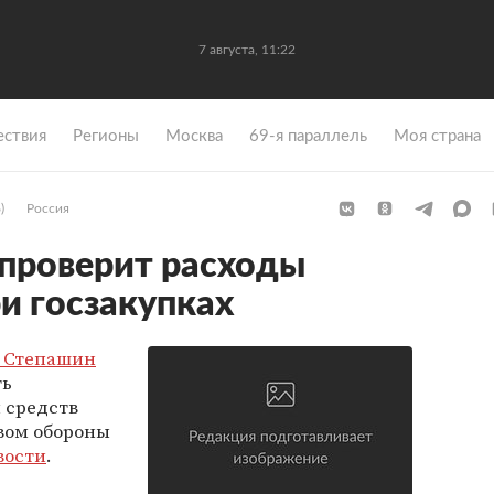
7 августа, 11:22
ствия
Регионы
Москва
69-я параллель
Моя страна
)
Россия
 проверит расходы
и госзакупках
 Степашин
ть
 средств
вом обороны
вости
.