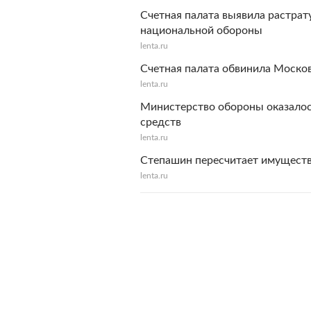
Счетная палата выявила растрат
национальной обороны
lenta.ru
Счетная палата обвинила Моско
lenta.ru
Министерство обороны оказалос
средств
lenta.ru
Степашин пересчитает имущест
lenta.ru