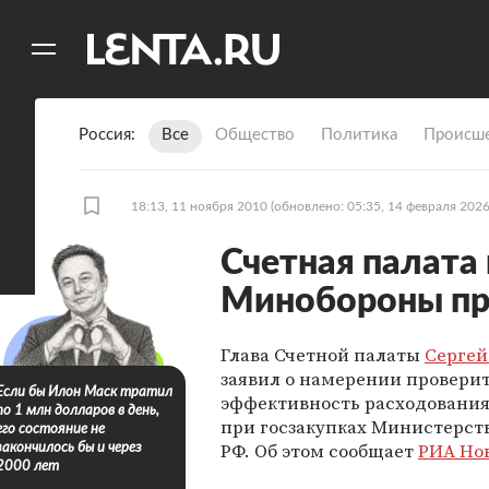
11
A
Россия
Все
Общество
Политика
Происше
18:13, 11 ноября 2010
(обновлено: 05:35, 14 февраля 2026
Счетная палата
Минобороны пр
Глава Счетной палаты
Сергей
заявил о намерении провери
Если бы Илон Маск тратил
эффективность расходования
по 1 млн долларов в день,
при госзакупках Министерст
его состояние не
РФ. Об этом сообщает
РИА Но
закончилось бы и через
2000 лет