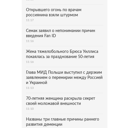
Открывшего огонь по врачам
россиянина взяли штурмом
11:17
Семак заявил о непонимании причин
введения Fan ID
11:16
Жена тяжелобольного Брюса Уиллиса
покаялась за празднование 50-летия
11:16
Глава МИД Польши выступил с дерзким
заявлением о перемирии между Россией
и Украиной
11:13
70-летняя женщина раскрыла секрет
своей моложавой внешности
11:10
Названы три главные причины раннего
развития деменции