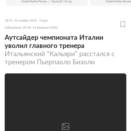
Fonbet Кубок России
|
Группа B. 1-й тур
Fonbet Кубок России
18:01, 16 ноября 2010
Спорт
(обновлено: 05:58, 14 февраля 2026)
Аутсайдер чемпионата Италии
уволил главного тренера
Итальянский "Кальяри" расстался с
тренером Пьерпаоло Бизоли