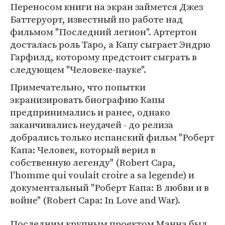
Переносом книги на экран займется Джез
Баттеруорт, известный по работе над
фильмом "Последний легион". Артертон
досталась роль Таро, а Капу сыграет Эндрю
Гарфилд, которому предстоит сыграть в
следующем "Человеке-пауке".
Примечательно, что попытки
экранизировать биографию Капы
предпринимались и ранее, однако
заканчивались неудачей - до релиза
добрались только испанский фильм "Роберт
Капа: Человек, который верил в
собственную легенду" (Robert Capa,
l'homme qui voulait croire a sa legende) и
документальный "Роберт Капа: В любви и в
войне" (Robert Capa: In Love and War).
Последним крупным проектом Манна был