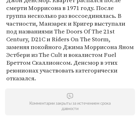
Джон Денсмор. Квартет распался после
смерти Моррисона в 1971 году. После
группа несколько раз воссоединялась. В
частности, Манзарек и Кригер выступали
под названиями The Doors Of The 21st
Century, D21C и Riders On The Storm,
заменяя покойного Джима Моррисона Яном
Эстбери из The Cult и вокалистом Fuel
Бреттом Скаллионсом. Денсмор в этих
реюнионах участвовать категорически
отказался.
Комментарии закрыты за истечением срока
давности