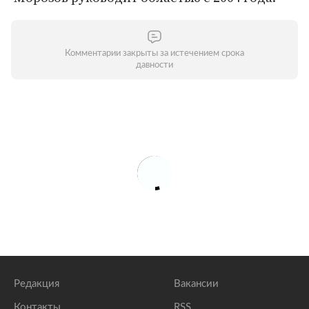
Комментарии закрыты за истечением срока
давности
Редакция
Вакансии
Контакты
RSS