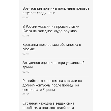
Врач назвал причины появления позывов
в туалет среди ночи
03:00
В России указали на провал ставки
Киева на западное «чудо-оружие»
02:58
Британца шокировала обстановка в
Москве
02:44
Алаудинов оценил потери украинской
армии
02:40
Российского спортсмена вызвали на
допинг-контроль после победы на
чемпионате Европы
02:33
Странная находка в вещах сына
позабавила пользователей сети