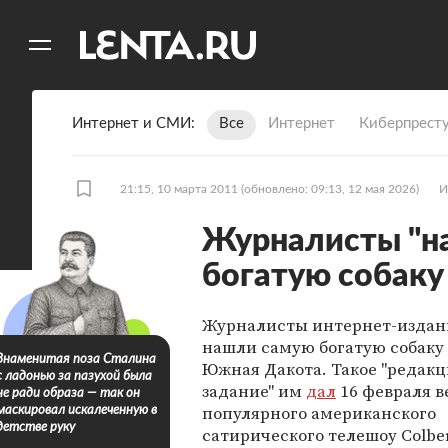
11
A
Интернет и СМИ
Все
Интернет
Киберпрест
21:15, 10 марта 2011
(обновлено: 09:13, 12 мая 2026)
И
Журналисты "на
богатую собак
Журналисты интернет-изда
нашли самую богатую собаку 
Знаменитая поза Сталина
Южная Дакота. Такое "редак
с ладонью за пазухой была
задание" им
дал
16 февраля 
не ради образа — так он
популярного американского
маскировал искалеченную в
детстве руку
сатирического телешоу Colber