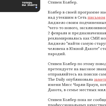
Стивен Колбер.
Колбер в своей программе н
над утекшим в Сеть
письмом
Анджело своим подчиненным.
"чего-то нового, эксклюзивног
2 февраля и предназначенна
рекламировалась как СМИ нов
Анджело "найти самую старую
человека в Южной Дакоте" с
пародий.
Стивен Колбер по этому пово
претендуете на высокое звани
отправляйтесь на поиски само
The Daily опубликовала
замет
имени Мисс Чарли Браун, кот
Дакота, в семье местных мил
Стивен Колбер пока не сообщ
профессиональных качествах 