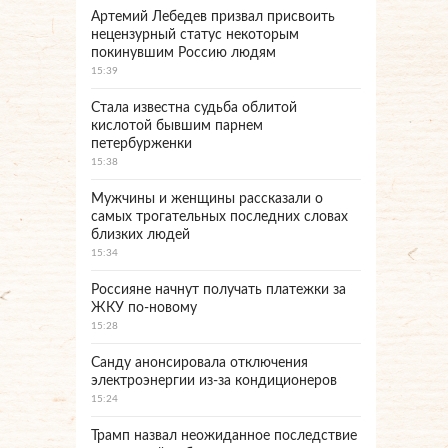
Артемий Лебедев призвал присвоить
нецензурный статус некоторым
покинувшим Россию людям
15:39
Стала известна судьба облитой
кислотой бывшим парнем
петербурженки
15:38
Мужчины и женщины рассказали о
самых трогательных последних словах
близких людей
15:34
Россияне начнут получать платежки за
ЖКУ по-новому
15:28
Санду анонсировала отключения
электроэнергии из-за кондиционеров
15:24
Трамп назвал неожиданное последствие