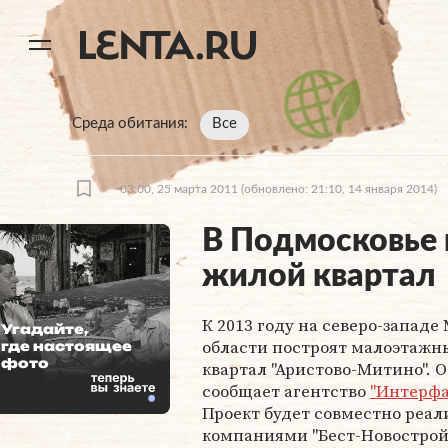
11
A
Среда обитания
Все
03:00, 25 марта 2011
(обновлено: 21:10, 14 января 2014)
В Подмосковье 
жилой квартал
К 2013 году на северо-западе
Угадайте,
области построят малоэтаж
где настоящее
фото
квартал "Аристово-Митино". О
сообщает агентство
"Интерфа
Проект будет совместно реал
компаниями "Бест-Новострой" 