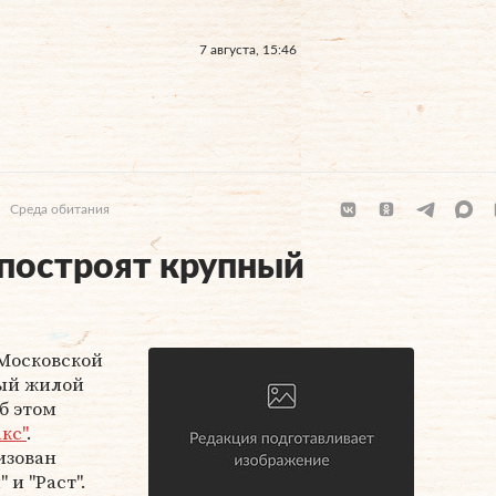
7 августа, 15:46
Среда обитания
построят крупный
 Московской
ный жилой
б этом
кс"
.
изован
и "Раст".