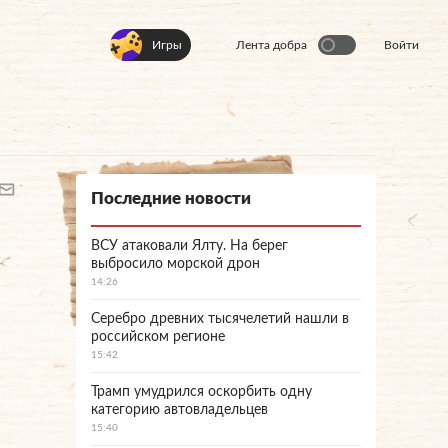
Игры
Лента добра
Войти
Последние новости
ВСУ атаковали Ялту. На берег
выбросило морской дрон
14:26
Серебро древних тысячелетий нашли в
российском регионе
15:42
Трамп умудрился оскорбить одну
категорию автовладельцев
15:40