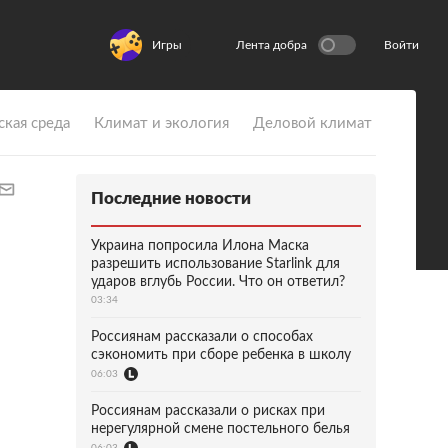
Игры
Лента добра
Войти
ская среда
Климат и экология
Деловой климат
Последние новости
Украина попросила Илона Маска
разрешить использование Starlink для
ударов вглубь России. Что он ответил?
03:34
Россиянам рассказали о способах
сэкономить при сборе ребенка в школу
06:03
Россиянам рассказали о рисках при
нерегулярной смене постельного белья
06:03