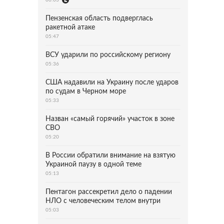
Пензенская область подверглась
ракетной атаке
05:47
ВСУ ударили по российскому региону
05:36
США надавили на Украину после ударов
по судам в Черном море
05:33
Назван «самый горячий» участок в зоне
СВО
05:20
В России обратили внимание на взятую
Украиной паузу в одной теме
05:13
Пентагон рассекретил дело о падении
НЛО с человеческим телом внутри
05:03