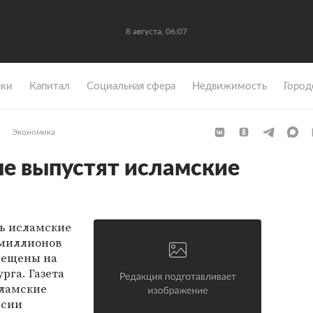
8 августа, 06:07
ки
Капитал
Социальная сфера
Недвижимость
Город
Экономика
ые выпустят исламские
ь исламские
0 миллионов
мещены на
рга. Газета
сламские
ссии