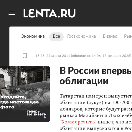
11
A
Экономика
Все
Госэкономика
Бизнес
Рын
13:58, 25 марта 2011
(обновлено: 14:06, 13 февраля 2026)
В России вперв
облигации
Татарстан намерен выпустит
Угадайте,
облигации (сукук) на 100-20
где настоящее
фото
долларов, которые будут раз
рынках Малайзии и Люксембу
"Коммерсантъ"
пишет, что и
облигации выпускаются в Ро