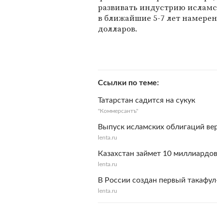
развивать индустрию исламск
в ближайшие 5-7 лет намерен
долларов.
Ссылки по теме
Татарстан садится на сукук
"Коммерсантъ"
Выпуск исламских облигаций ве
lenta.ru
Казахстан займет 10 миллиардов
lenta.ru
В России создан первый такафу
lenta.ru