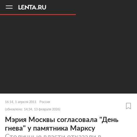
11
A
16:14, 1 апреля 2011
Россия
(обновлено: 14:34, 13 февраля 2026)
Мэрия Москвы согласовала "День
гнева" у памятника Марксу
Столичные власти отказали в