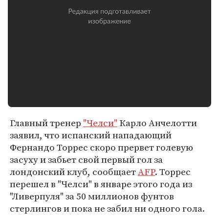
Главный тренер
"Челси"
Карло Анчелотти
заявил, что испанский нападающий
Фернандо Торрес скоро прервет голевую
засуху и забьет свой первый гол за
лондонский клуб, сообщает
AFP
. Торрес
перешел в "Челси" в январе этого года из
"Ливерпуля" за 50 миллионов фунтов
стерлингов и пока не забил ни одного гола.