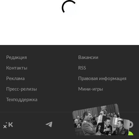
Редакция
Вакансии
Контакты
RSS
Реклама
Правовая информация
Пресс-релизы
Мини-игры
Техподдержка
18
+