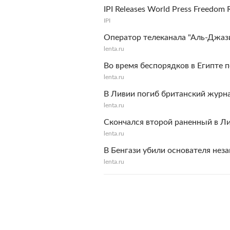
IPI Releases World Press Freedom 
IPI
Оператор телеканала "Аль-Джази
lenta.ru
Во время беспорядков в Египте 
lenta.ru
В Ливии погиб британский журн
lenta.ru
Скончался второй раненный в Л
lenta.ru
В Бенгази убили основателя нез
lenta.ru