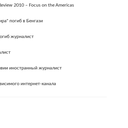
Review 2010 – Focus on the Americas
ра" погиб в Бенгази
погиб журналист
алист
ивии иностранный журналист
ависимого интернет-канала