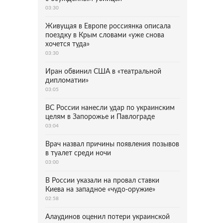
03:30
Живущая в Европе россиянка описала
поездку в Крым словами «уже снова
хочется туда»
03:30
Иран обвинил США в «театральной
дипломатии»
03:05
ВС России нанесли удар по украинским
целям в Запорожье и Павлограде
03:04
Врач назвал причины появления позывов
в туалет среди ночи
03:00
В России указали на провал ставки
Киева на западное «чудо-оружие»
02:58
Алаудинов оценил потери украинской