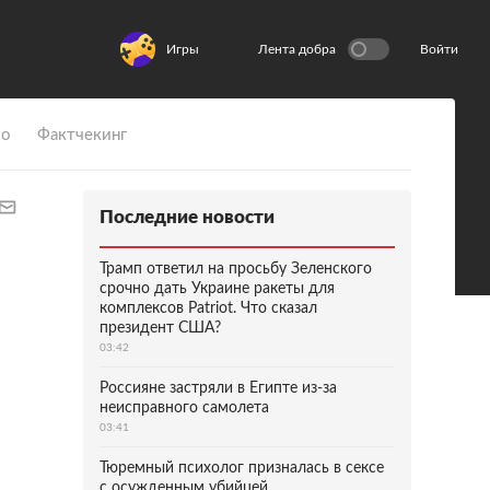
Игры
Лента добра
Войти
ио
Фактчекинг
Последние новости
Трамп ответил на просьбу Зеленского
срочно дать Украине ракеты для
комплексов Patriot. Что сказал
президент США?
03:42
Россияне застряли в Египте из-за
неисправного самолета
03:41
Тюремный психолог призналась в сексе
с осужденным убийцей