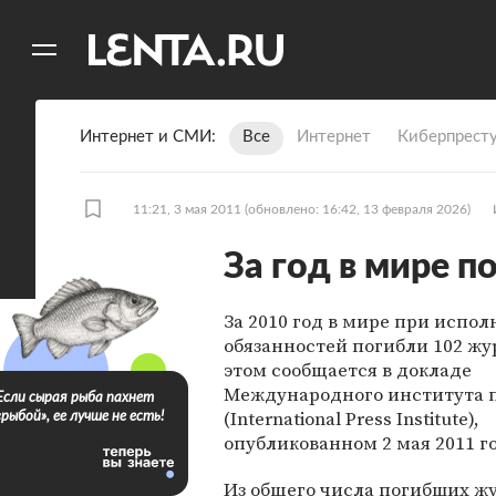
11
A
Интернет и СМИ
Все
Интернет
Киберпрест
11:21, 3 мая 2011
(обновлено: 16:42, 13 февраля 2026)
За год в мире 
За 2010 год в мире при испо
обязанностей погибли 102 жу
этом сообщается в докладе
Международного института 
Если сырая рыба пахнет
(International Press Institute),
«рыбой», ее лучше не есть!
опубликованном 2 мая 2011 г
Из общего числа погибших ж