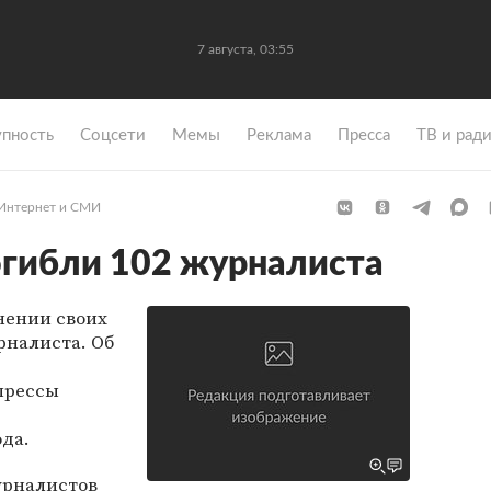
7 августа, 03:55
упность
Coцсети
Мемы
Реклама
Пресса
ТВ и рад
Интернет и СМИ
погибли 102 журналиста
лнении своих
рналиста. Об
прессы
ода.
урналистов