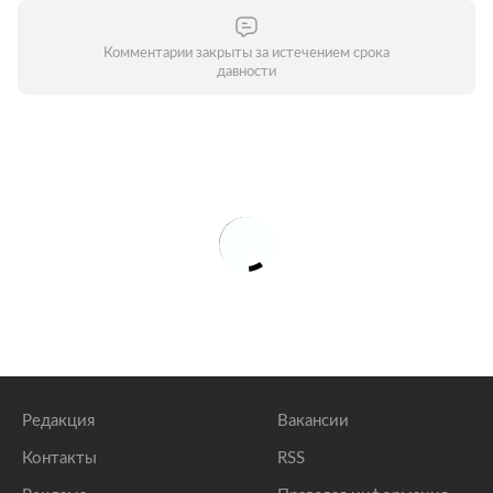
Комментарии закрыты за истечением срока
давности
Редакция
Вакансии
Контакты
RSS