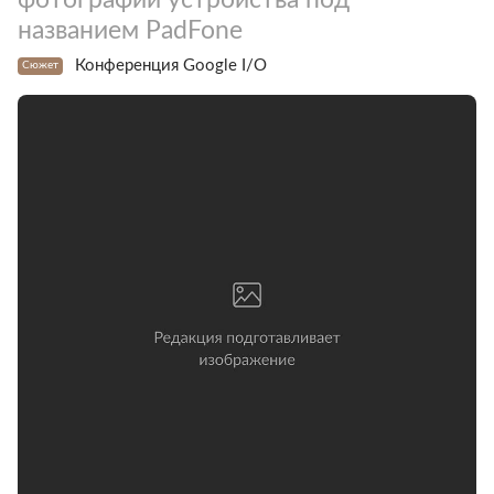
названием PadFone
Конференция Google I/O
Сюжет