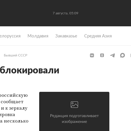
7 августа, 05:09
елоруссия
Молдавия
Закавказье
Средняя Азия
Бывший СССР
аблокировали
 российскую
, сообщает
и к зеркалу
ировка
а несколько