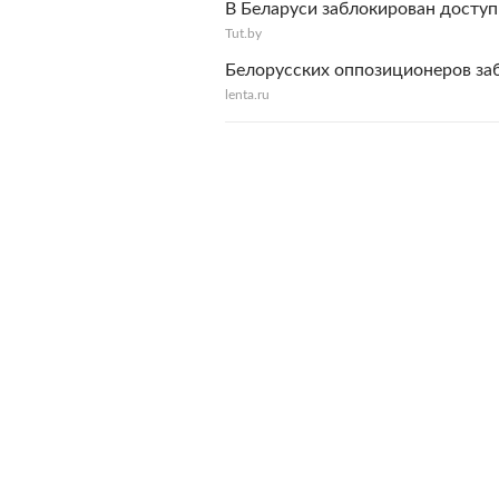
В Беларуси заблокирован доступ
Tut.by
Белорусских оппозиционеров за
lenta.ru