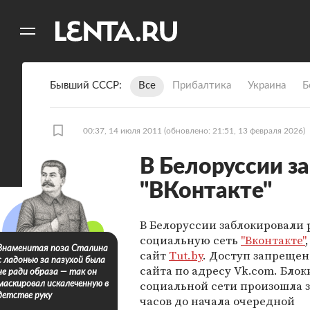
11
A
Бывший СССР
Все
Прибалтика
Украина
Б
00:37, 14 июля 2011
(обновлено: 21:51, 13 февраля 2026)
В Белоруссии з
"ВКонтакте"
В Белоруссии заблокировали
социальную сеть
"Вконтакте"
Знаменитая поза Сталина
сайт
Tut.by
. Доступ запрещен 
с ладонью за пазухой была
сайта по адресу Vk.com. Блок
не ради образа — так он
социальной сети произошла з
маскировал искалеченную в
детстве руку
часов до начала очередной