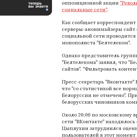
оппозиционной акции
"Револ
социальные сети"
.
Как сообщает корреспондент
серверы-анонимайзеры сайт о
социальной сети проводится 
монополиста "Белтелеком".
Однако представитель груп
"Белтелекома" заявил, что "Б
сайтов". "Фильтровать контент
Пресс-секретарь "Вконтакте"
что "со статистикой все норм
Белоруссии не отмечено". При
белорусских чиновников комп
Около 20:00 по московскому в
сети "ВКонтакте" находилось 
Цыплухин затруднился оцени
пользователей в этот момент