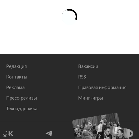
Редакция
Вакансии
Контакты
RSS
Реклама
Правовая информация
Пресс-релизы
Мини-игры
Техподдержка