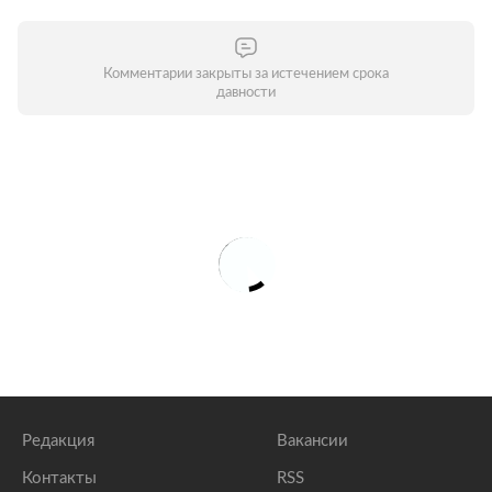
Комментарии закрыты за истечением срока
давности
Редакция
Вакансии
Контакты
RSS