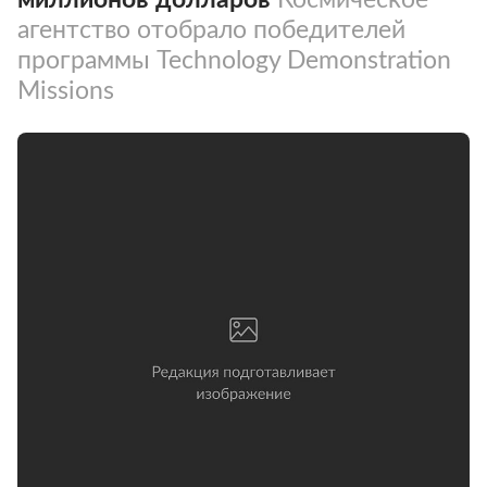
агентство отобрало победителей
программы Technology Demonstration
Missions