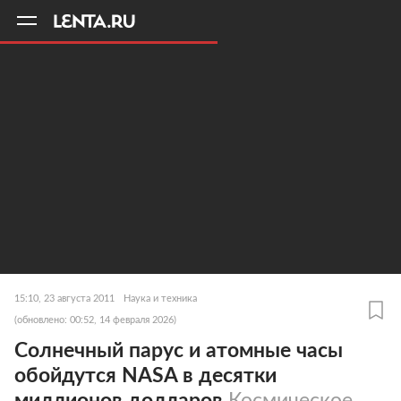
11
A
15:10, 23 августа 2011
Наука и техника
(обновлено: 00:52, 14 февраля 2026)
Солнечный парус и атомные часы
обойдутся NASA в десятки
миллионов долларов
Космическое