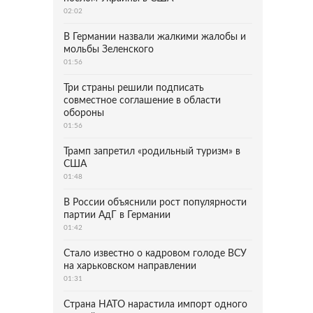
02:02
В Германии назвали жалкими жалобы и
мольбы Зеленского
01:56
Три страны решили подписать
совместное соглашение в области
обороны
01:56
Трамп запретил «родильный туризм» в
США
01:48
В России объяснили рост популярности
партии АдГ в Германии
01:42
Стало известно о кадровом голоде ВСУ
на харьковском направлении
01:31
Страна НАТО нарастила импорт одного