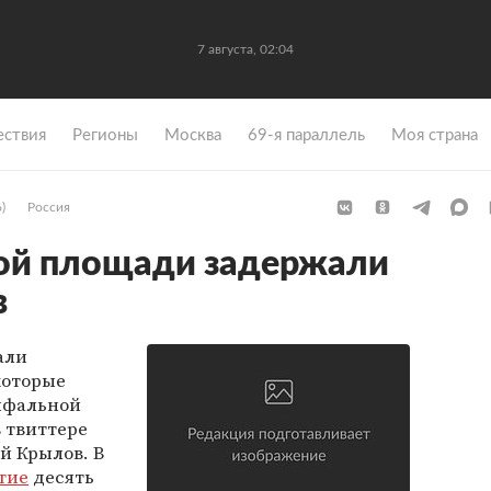
7 августа, 02:04
ствия
Регионы
Москва
69-я параллель
Моя страна
)
Россия
ой площади задержали
в
али
которые
мфальной
 твиттере
й Крылов. В
тие
десять