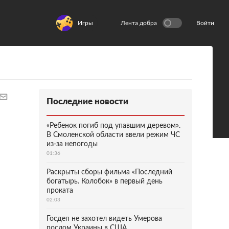
Игры
Лента добра
Войти
Последние новости
«Ребенок погиб под упавшим деревом».
В Смоленской области ввели режим ЧС
из-за непогоды
01:36
Раскрыты сборы фильма «Последний
богатырь. Колобок» в первый день
проката
02:03
Госдеп не захотел видеть Умерова
послом Украины в США