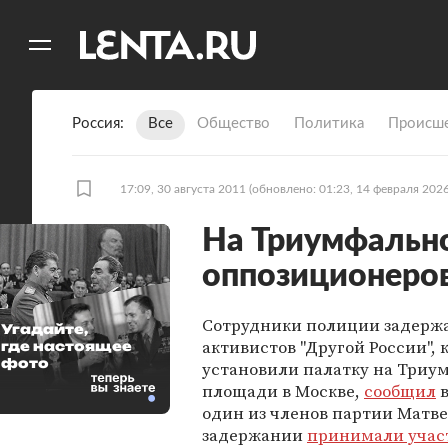
11
A
Россия
Все
Общество
Политика
Происше
17:09, 30 августа 2011
(обновлено: 01:23, 14 февраля 2026
На Триумфальн
оппозиционеро
Сотрудники полиции задерж
Угадайте,
активистов "Другой России", 
где настоящее
фото
установили палатку на Триу
площади в Москве,
сообщил
в
один из членов партии Матве
задержании
принимали учас