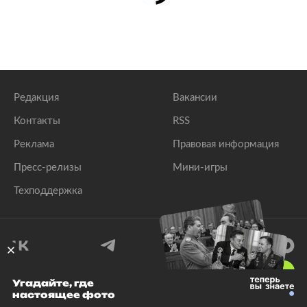
Редакция
Вакансии
Контакты
RSS
Реклама
Правовая информация
Пресс-релизы
Мини-игры
Техподдержка
18
+
Угадайте, где
настоящее фото
© 1999–2026 Все права защищены.
ООО «Лента.Ру»