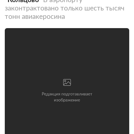
законтрактовано только шесть тысяч
тонн авиакеросина