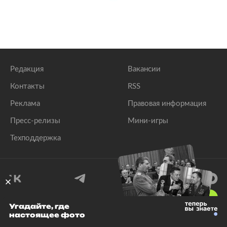
Редакция
Вакансии
Контакты
RSS
Реклама
Правовая информация
Пресс-релизы
Мини-игры
Техподдержка
18
+
Угадайте, где
настоящее фото
© 1999–2026 Все права защищены.
ООО «Лента.Ру»