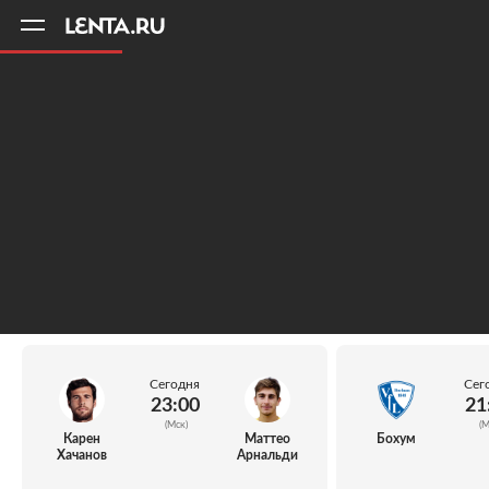
11
A
Сегодня
Сег
23:00
21
(Мск)
(М
Карен
Маттео
Бохум
Хачанов
Арнальди