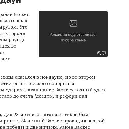
кдаун
раэль Васкес
оказались в
 другом. Это
ря в городе
рвом раунде
ился во
са
щает
ежды оказался в нокдауне, но во втором
стил ринга и своего соперника.
 ударом Паган нанес Васкесу точный удар
тать до счета "десять", и рефери дал
, для 23-летнего Пагана этот бой был
 ринге. 24-летний Васкес проводил шестой
ыре победы и две ничьих. Ранее Васкес