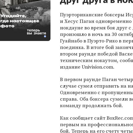
друг друга в но
Пуэрториканские боксеры Ис
Угадайте,
и Хесус Паган одновременно 
где настоящее
фото
нокдауне во время боя друг с
произошло в ночь на 30 октяб
Гуайнабо в Пуэрто-Рико в пе
поединка. В итоге бой законч
втором раунде победой Васке
техническим нокаутом, сооб
издание Univision.com.
В первом раунде Паган четыр
случае сумел отправить на на
Одновременно с пропущенным
справа. Оба боксера сумели вс
команду продолжать бой.
Как сообщает сайт BoxRec.com
первым на профессиональном
бой. Теперь на его счету чет