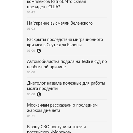
комплексов Patriot. Что сказал
президент США?
03:42
На Украине высмеяли Зеленского
05:03
Раскрыты последствия миграционного
кризиса в Сеуте для Европы
05:00
Автомобилистка подала на Tesla в суд по
необычной причине
05:00
Диетолог назвала полезные для работы
мозга продукты
05:00
Москвичам рассказали о последнем
жарком дне лета
04:51
В зону СВО поступили тысячи
российских «Мороков»