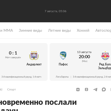
7 августа, 05:06
 и ММА
Зимние виды
Летние виды
Хоккей
Автоспо
13 августа
0 : 1
20:00
Матч завершён
(Мск)
Андерлехт
Пафос
Ред Бул
Зальцбур
3-й квалификационный раунд. 1-й матч
Лига Европы
|
3-й квалификационный раунд. 2-й ма
6)
Спорт
новременно послали