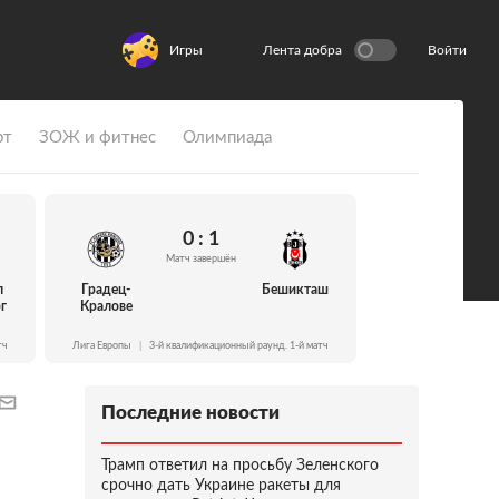
Игры
Лента добра
Войти
рт
ЗОЖ и фитнес
Олимпиада
0 : 1
Матч завершён
л
Градец-
Бешикташ
г
Кралове
тч
Лига Европы
|
3-й квалификационный раунд. 1-й матч
Последние новости
Трамп ответил на просьбу Зеленского
срочно дать Украине ракеты для