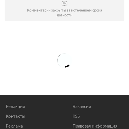
Комментарии закрыты за истечением срока
давности
Редакция
Вакансии
Контакты
RSS
Реклама
Правовая информация