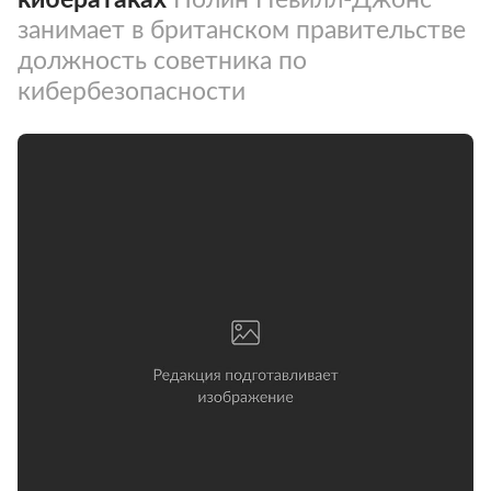
занимает в британском правительстве
должность советника по
кибербезопасности