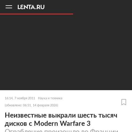
11
A
16:14, 7 ноября 2011
Наука и техника
(обновлено: 06:51, 14 февраля 2026)
Неизвестные выкрали шесть тысяч
дисков с Modern Warfare 3
Ограбление произошло во Франции