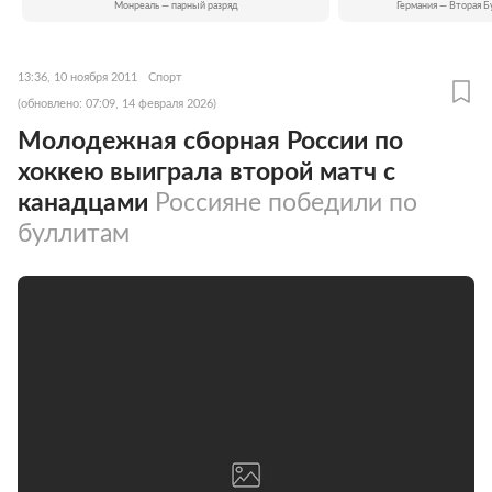
Монреаль — парный разряд
Германия — Вторая Б
13:36, 10 ноября 2011
Спорт
(обновлено: 07:09, 14 февраля 2026)
Молодежная сборная России по
хоккею выиграла второй матч с
канадцами
Россияне победили по
буллитам