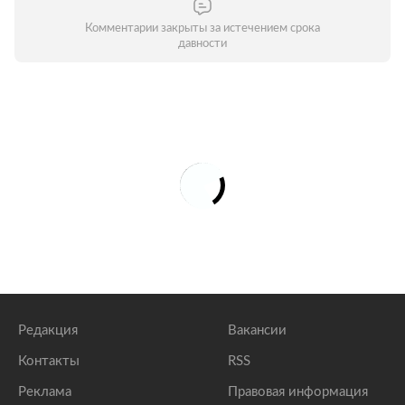
Комментарии закрыты за истечением срока
давности
Редакция
Вакансии
Контакты
RSS
Реклама
Правовая информация