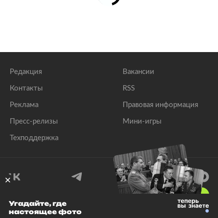
Редакция
Вакансии
Контакты
RSS
Реклама
Правовая информация
Пресс-релизы
Мини-игры
Техподдержка
18
+
Угадайте, где
настоящее фото
© 1999–2026 Все права защищены.
ООО «Лента.Ру»