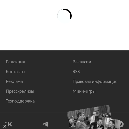
Редакция
Вакансии
Контакты
RSS
Реклама
Правовая информация
Пресс-релизы
Мини-игры
Техподдержка