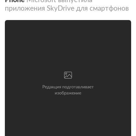
приложения SkyDrive для смартфонов