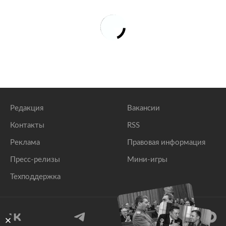
Редакция
Вакансии
Контакты
RSS
Реклама
Правовая информация
Пресс-релизы
Мини-игры
Техподдержка