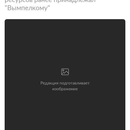
"Вымпелкому"