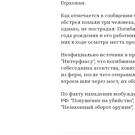
Герхожан.
Как отмечается в сообщении 
обстрел попали три человека
однако, не пострадал. Погиб
года рождения и его работник
них в ходе осмотра места пр
Неофициально источник в пр
"Интерфаксу", что погибшим
собеседника агентства, коню
из ферм, после чего отправи
втроем шли через мост, их о
По факту нападения возбужде
РФ: "Покушение на убийство",
"Незаконный оборот оружия",