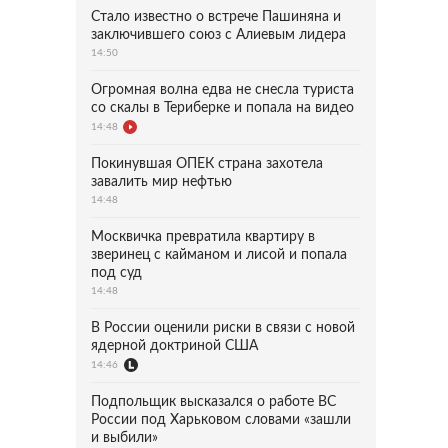
Стало известно о встрече Пашиняна и
заключившего союз с Алиевым лидера
14:50
Огромная волна едва не снесла туриста
со скалы в Териберке и попала на видео
14:48
Покинувшая ОПЕК страна захотела
завалить мир нефтью
14:48
Москвичка превратила квартиру в
зверинец с кайманом и лисой и попала
под суд
14:48
В России оценили риски в связи с новой
ядерной доктриной США
14:46
Подпольщик высказался о работе ВС
России под Харьковом словами «зашли
и выбили»