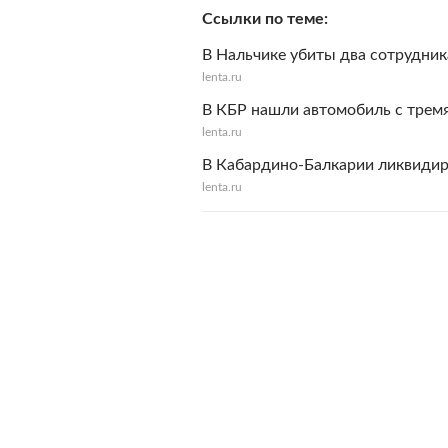
Ссылки по теме
В Нальчике убиты два сотрудни
lenta.ru
В КБР нашли автомобиль с трем
lenta.ru
В Кабардино-Балкарии ликвидир
lenta.ru