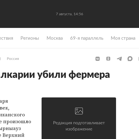
7 августа, 14:56
ствия
Регионы
Москва
69-я параллель
Моя страна
)
Россия
алкарии убили фермера
аря
век,
иканского
е произошло
Тырныауз
е Верхний