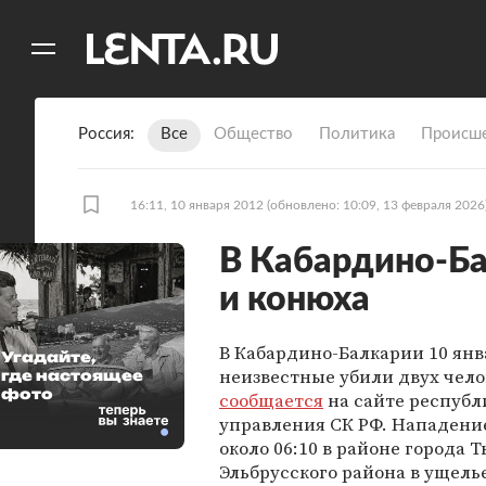
11
A
Россия
Все
Общество
Политика
Происше
16:11, 10 января 2012
(обновлено: 10:09, 13 февраля 2026
В Кабардино-Б
и конюха
В Кабардино-Балкарии 10 янв
Угадайте,
неизвестные убили двух чело
где настоящее
фото
сообщается
на сайте республ
управления СК РФ. Нападени
около 06:10 в районе города 
Эльбрусского района в ущель