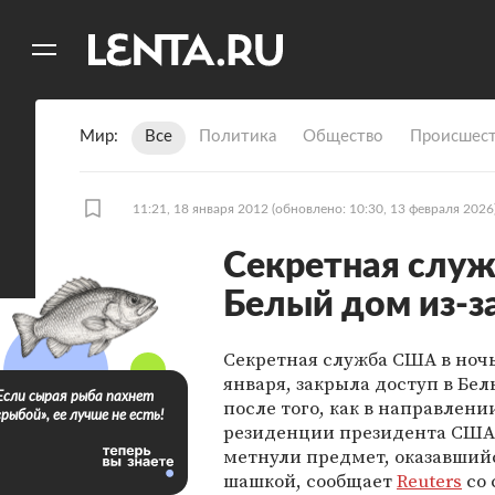
11
A
Мир
Все
Политика
Общество
Происшест
11:21, 18 января 2012
(обновлено: 10:30, 13 февраля 2026
Секретная слу
Белый дом из-
Секретная служба США в ночь 
января, закрыла доступ в Бе
Если сырая рыба пахнет
после того, как в направлени
«рыбой», ее лучше не есть!
резиденции президента США 
метнули предмет, оказавший
шашкой, сообщает
Reuters
со 