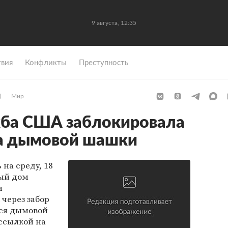
9 августа, 12:35
вия
Конфликты
Преступность
)
Мир
жба США заблокировала
за дымовой шашки
на среду, 18
лый дом
и
через забор
ся дымовой
ссылкой на