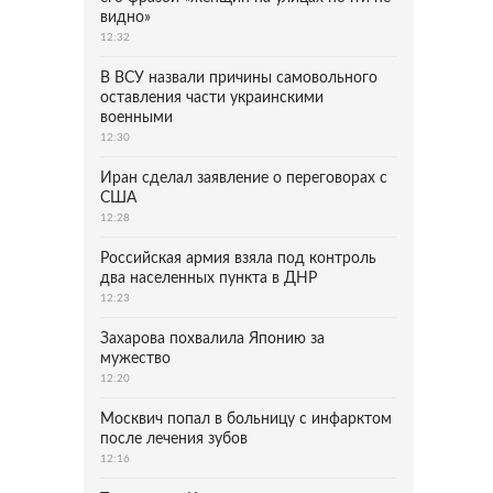
видно»
12:32
В ВСУ назвали причины самовольного
оставления части украинскими
военными
12:30
Иран сделал заявление о переговорах с
США
12:28
Российская армия взяла под контроль
два населенных пункта в ДНР
12:23
Захарова похвалила Японию за
мужество
12:20
Москвич попал в больницу с инфарктом
после лечения зубов
12:16