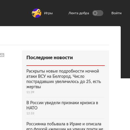
Игры
Лента добра
Войти
Последние новости
Раскрыты новые подробности ночной
атаки ВСУ на Белгород. Число
пострадавших увеличилось до 25, есть
жертвы
11:39
В России увидели признаки кризиса в
НАТО
12:33
Россиянка побывала в Ираке и описала
его фразой «женщин на улицах почти не