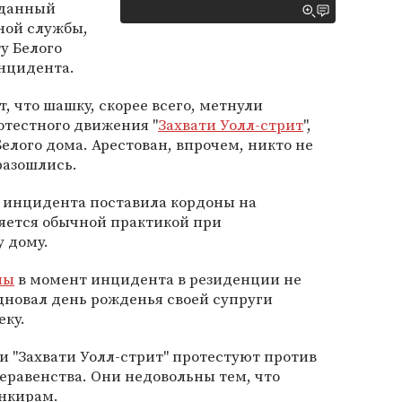
 данный
ной службы,
у Белого
инцидента.
, что шашку, скорее всего, метнули
отестного движения "
Захвати Уолл-стрит
",
елого дома. Арестован, впрочем, никто не
разошлись.
 инцидента поставила кордоны на
ляется обычной практикой при
 дому.
мы
в момент инцидента в резиденции не
здновал день рожденья своей супруги
еку.
 "Захвати Уолл-стрит" протестуют против
еравенства. Они недовольны тем, что
анкирам.