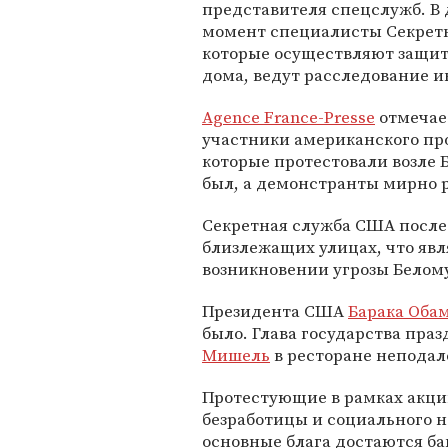
представителя спецслужб. В
момент специалисты Секрет
которые осуществляют защит
дома, ведут расследование 
Agence France-Presse
отмечает
участники американского пр
которые протестовали возле Б
был, а демонстранты мирно 
Секретная служба США после
близлежащих улицах, что яв
возникновении угрозы Белому
Президента США
Барака Оба
было. Глава государства пра
Мишель
в ресторане неподал
Протестующие в рамках акции
безработицы и социального н
основные блага достаются б