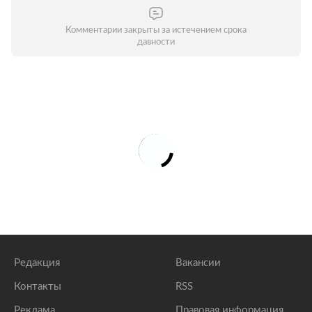
Комментарии закрыты за истечением срока
давности
Редакция
Вакансии
Контакты
RSS
Реклама
Правовая информация