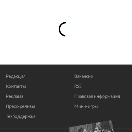
Редакция
Вакансии
Контакты
RSS
Реклама
Правовая информация
Пресс-релизы
Мини-игры
Техподдержка