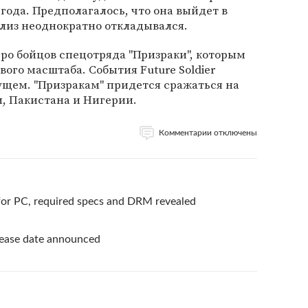
года. Предполагалось, что она выйдет в
релиз неоднократно откладывался.
ро бойцов спецотряда "Призраки", которым
ого масштаба. События Future Soldier
ущем. "Призракам" придется сражаться на
, Пакистана и Нигерии.
Комментарии отключены
for PC, required specs and DRM revealed
lease date announced