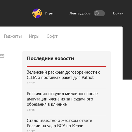
Игры
Лента добра
Войти
Гаджеты
Игры
Софт
Последние новости
Зеленский раскрыл договоренности с
США о поставках ракет для Patriot
15:19
Россиянин отсудил миллионы после
ампутации члена из-за неудачного
обрезания в клинике
15:45
Стало известно о жестком ответе
России на удар ВСУ по Керчи
15:37