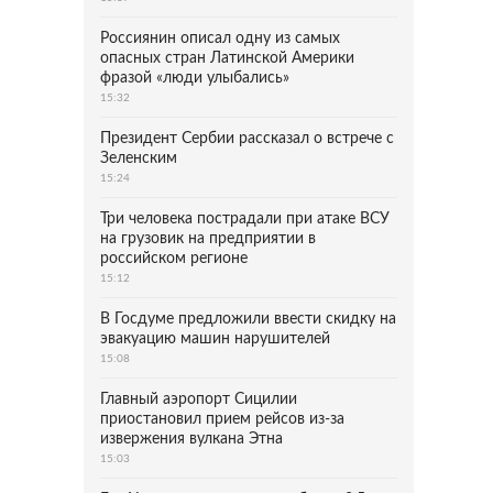
Россиянин описал одну из самых
опасных стран Латинской Америки
фразой «люди улыбались»
15:32
Президент Сербии рассказал о встрече с
Зеленским
15:24
Три человека пострадали при атаке ВСУ
на грузовик на предприятии в
российском регионе
15:12
В Госдуме предложили ввести скидку на
эвакуацию машин нарушителей
15:08
Главный аэропорт Сицилии
приостановил прием рейсов из-за
извержения вулкана Этна
15:03