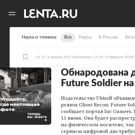
11
A
Наука и техника
Все
Наука
В России
Кос
21:37, 4 апреля 2012
(обновлено: 15:14, 13 февраля 2026)
Обнародована д
Future Soldier н
Издательство Ubisoft объявил
Угадайте,
релиза Ghost Recon: Future Sol
где настоящее
фото
сообщает портал Inc Gamers.
15 июня. Она будет распрост
на физическом носителе, так 
сервисы цифровой дистрибу