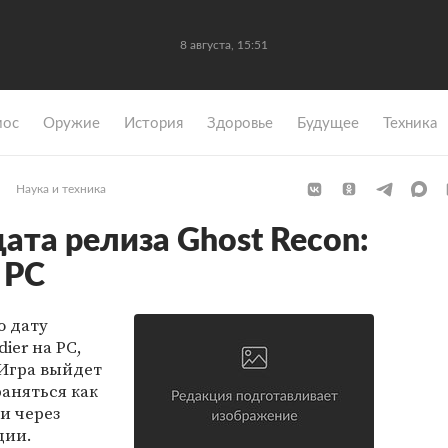
8 августа, 15:51
мос
Оружие
История
Здоровье
Будущее
Техника
Наука и техника
ата релиза Ghost Recon:
а PC
о дату
dier на PC,
 Игра выйдет
раняться как
и через
ции.