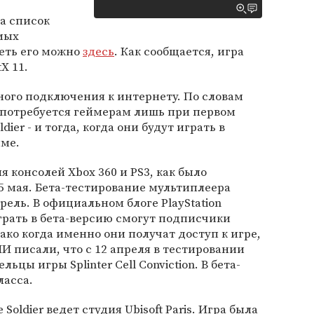
а список
мых
еть его можно
здесь
. Как сообщается, игра
X 11.
ного подключения к интернету. По словам
ь потребуется геймерам лишь при первом
ldier - и тогда, когда они будут играть в
ме.
я консолей Xbox 360 и PS3, как было
25 мая. Бета-тестирование мультиплеера
прель. В официальном блоге PlayStation
грать в бета-версию смогут подписчики
нако когда именно они получат доступ к игре,
И писали, что с 12 апреля в тестировании
ьцы игры Splinter Cell Conviction. В бета-
ласса.
 Soldier ведет студия Ubisoft Paris. Игра была