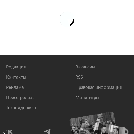
Редакция
Вакансии
Контакты
RSS
Реклама
Правовая информация
Пресс-релизы
Мини-игры
Техподдержка