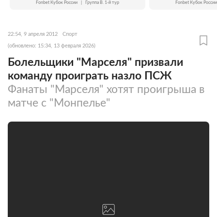
Fonbet Кубок России
|
Группа B. 1-й тур
Fonbet Кубок России
22:54, 9 апреля 2012
Спорт
(обновлено: 15:34, 13 февраля 2026)
Болельщики "Марселя" призвали
команду проиграть назло ПСЖ
Фанаты "Марселя" хотят проигрыша в
матче с "Монпелье"