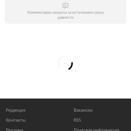
Комментарии закрыты за истечением срока
давности
Редакция
Вакансии
Контакты
RSS
Реклама
Правовая информация