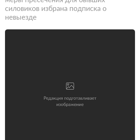
силовиков избрана подписка о
невыезде