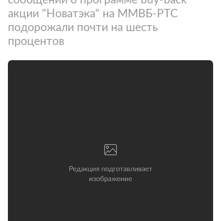
акции "Новатэка" на ММВБ-РТС
подорожали почти на шесть
процентов