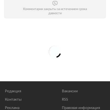
Комментарии закрыты за истечением срока
давности
Редакция
Вакансии
Контакты
RSS
Реклама
Правовая информация