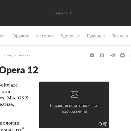
9 августа, 13:35
мос
Оружие
История
Здоровье
Будущее
Техника
Наука и техника
Opera 12
oftware
 для
s, Mac OS X
елизе.
хнологии
евратить"