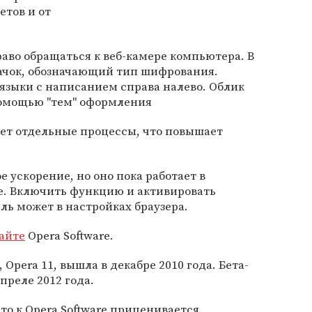
етов и от
раво обращаться к веб-камере компьютера. В
начок, обозначающий тип шифрования.
языки с написанием справа налево. Облик
помощью "тем" оформления
яет отдельные процессы, что повышает
е ускорение, но оно пока работает в
. Включить функцию и активировать
ь может в настройках браузера.
сайте
Opera Software.
Opera 11, вышла в декабре 2010 года. Бета-
преле 2012 года.
что к Opera Software приценивается