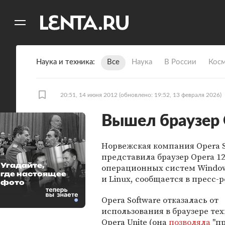
11
A
Наука и техника
Все
Наука
В России
Кос
20:51, 14 июня 2012
(обновлено: 19:52, 13 февраля 2026)
Вышел браузер 
Норвежская компания Opera S
представила браузер Opera 12
Угадайте,
операционных систем Window
где настоящее
и Linux, сообщается в пресс-р
фото
Opera Software отказалась от
использования в браузере те
Opera Unite (она
позволяла
"пр