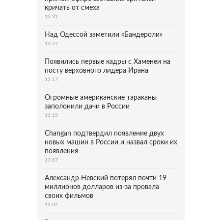
кричать от смеха
13:31
Над Одессой заметили «Бандероли»
13:27
Появились первые кадры с Хаменеи на
посту верховного лидера Ирана
13:17
Огромные американские тараканы
заполонили дачи в России
13:15
Changan подтвердил появление двух
новых машин в России и назвал сроки их
появления
13:07
Александр Невский потерял почти 19
миллионов долларов из-за провала
своих фильмов
13:04