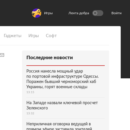
Игры
Лента добра
Войти
Гаджеты
Игры
Софт
Последние новости
Россия нанесла мощный удар
по портовой инфраструктуре Одессы.
Поражен бывший черноморский хаб
Украины, горят военные склады
13:15
На Западе назвали ключевой просчет
Зеленского
13:32
Неприличная оговорка ведущей в
прямом эфире заставила зрителей