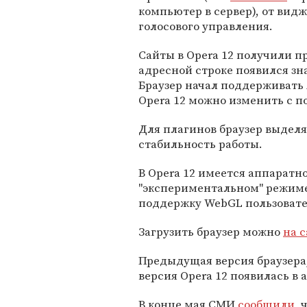
компьютер в сервер), от видж
голосового управления.
Сайты в Opera 12 получили п
адресной строке появился з
Браузер начал поддерживать 
Opera 12 можно изменить с 
Для плагинов браузер выдел
стабильность работы.
В Opera 12 имеется аппаратно
"экспериментальном" режиме
поддержку WebGL пользовател
Загрузить браузер можно
на 
Предыдущая версия браузера, 
версия Opera 12 появилась в а
В конце мая СМИ
сообщили
, 