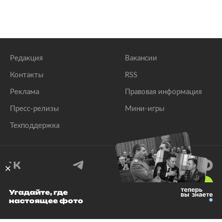
Редакция
Вакансии
Контакты
RSS
Реклама
Правовая информация
Пресс-релизы
Мини-игры
Техподдержка
18
+
Угадайте, где
настоящее фото
© 1999–2026 Все права защищены.
ООО «Лента.Ру»