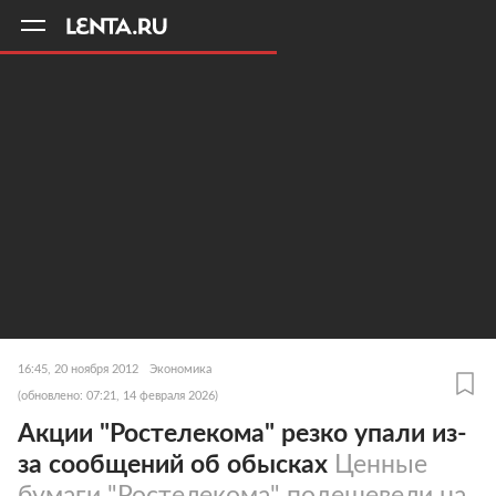
11
A
16:45, 20 ноября 2012
Экономика
(обновлено: 07:21, 14 февраля 2026)
Акции "Ростелекома" резко упали из-
за сообщений об обысках
Ценные
бумаги "Ростелекома" подешевели на