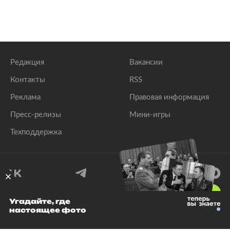
Редакция
Вакансии
Контакты
RSS
Реклама
Правовая информация
Пресс-релизы
Мини-игры
Техподдержка
18
+
Угадайте, где
настоящее фото
© 1999–2026 Все права защищены.
ООО «Лента.Ру»