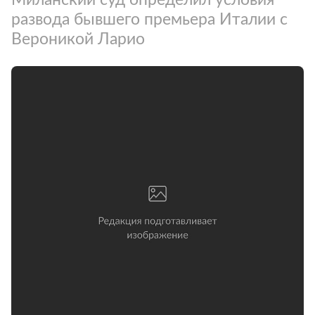
развода бывшего премьера Италии с
Вероникой Ларио