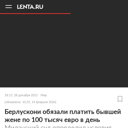
11
A
18:13, 28 декабря 2012
Мир
(обновлено: 10:25, 14 февраля 2026)
Берлускони обязали платить бывшей
жене по 100 тысяч евро в день
Миланский суд определил условия