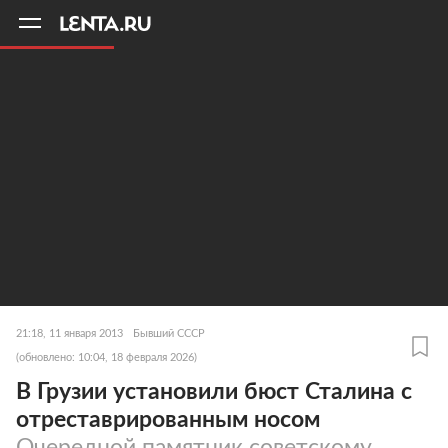
11
A
21:18, 11 января 2013
Бывший СССР
(обновлено: 10:04, 18 февраля 2026)
В Грузии установили бюст Сталина с
отреставрированным носом
Очередной памятник советскому