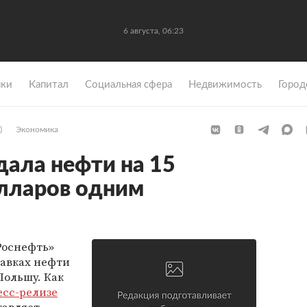
6 августа, 06:23
ки
Капитал
Социальная сфера
Недвижимость
Город
)
Экономика
дала нефти на 15
лларов одним
Роснефть»
тавках нефти
Польшу. Как
есс-релизе