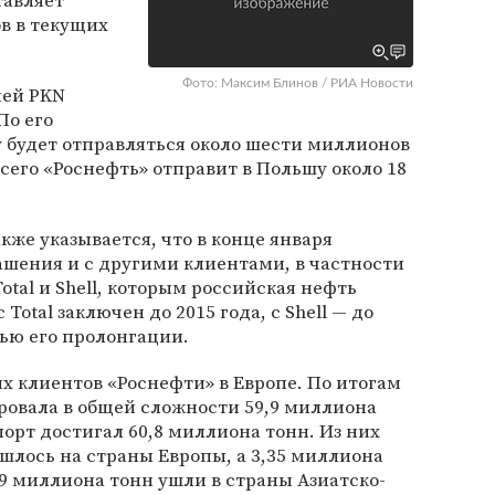
тавляет
в в текущих
Фото: Максим Блинов / РИА Новости
ией PKN
По его
 будет отправляться около шести миллионов
сего «Роснефть» отправит в Польшу около 18
кже указывается, что в конце января
ашения и с другими клиентами, в частности
al и Shell, которым российская нефть
Total заключен до 2015 года, с Shell — до
тью его пролонгации.
 клиентов «Роснефти» в Европе. По итогам
ровала в общей сложности 59,9 миллиона
спорт достигал 60,8 миллиона тонн. Из них
шлось на страны Европы, а 3,35 миллиона
,9 миллиона тонн ушли в страны Азиатско-