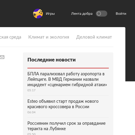
Игры
Лента добра
Войти
ская среда
Климат и экология
Деловой климат
Последние новости
БПЛА парализовал работу аэропорта в
Лейпциге. В МВД Германии назвали
инцидент «сценарием гибридной атаки»
05:17
Esteo объявил старт продаж нового
красивого кроссовера в России
06:04
Россиянин получил срок за оправдание
теракта на Лубянке
05:50