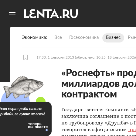
11
A
Экономика
Все
Госэкономика
Бизнес
Рын
17:33, 1 февраля 2013
(обновлено: 10:25, 18 февраля 2026
«Роснефть» про
миллиардов до
контрактом
Государственная компания «
Если сырая рыба пахнет
«рыбой», ее лучше не есть!
заключила соглашение о пос
по трубопроводу «Дружба» в 
говорится в официальном
пр