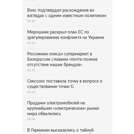
Вэнс подтвердил расхождения во
взглядах с одним известным политиком
05:39
Мирошник раскрыл план ЕС по
урегулированию конфликта на Украине
05:36
Россиянин описал супермаркет в
Белоруссии словами «почти полное
отсутствие наших брендов»
05:35
Сексолог поставила точку в вопросе о
существовании точки G
05:34
Продажи электромобилей на
крупнейшем «электрическом» рынке
мира обвалились
05:34
В Германии высказались о тайной