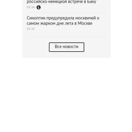
российско-немецкой встрече в Баку
05:34
Синоптик предупредила москвичей о
самом жарком дне лета в Москве
05:32
Все новости