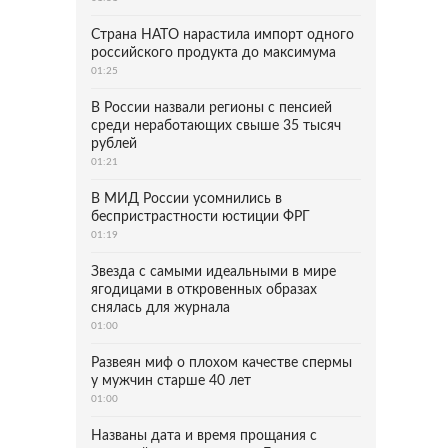
Страна НАТО нарастила импорт одного
российского продукта до максимума
01:25
В России назвали регионы с пенсией
среди неработающих свыше 35 тысяч
рублей
01:21
В МИД России усомнились в
беспристрастности юстиции ФРГ
01:19
Звезда с самыми идеальными в мире
ягодицами в откровенных образах
снялась для журнала
01:00
Развеян миф о плохом качестве спермы
у мужчин старше 40 лет
01:00
Названы дата и время прощания с