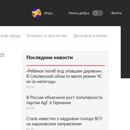
Игры
Лента добра
Войти
ская среда
Климат и экология
Деловой климат
Последние новости
«Ребенок погиб под упавшим деревом».
В Смоленской области ввели режим ЧС
из-за непогоды
01:36
В России объяснили рост популярности
партии АдГ в Германии
01:42
Стало известно о кадровом голоде ВСУ
на харьковском направлении
01:31