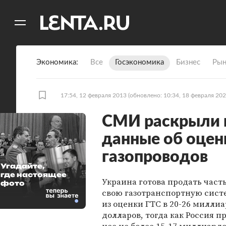
11
A
Экономика
Все
Госэкономика
Бизнес
Рын
17:54, 12 февраля 2013
(обновлено: 10:34, 18 февраля 202
СМИ раскрыли 
данные об оцен
газопроводов
Угадайте,
где настоящее
Украина готова продать част
фото
свою газотранспортную систе
из оценки ГТС в 20-26 милли
долларов, тогда как Россия п