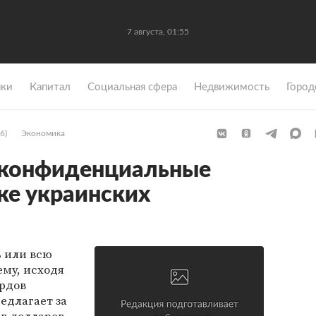
7 августа, 01:55
ки
Капитал
Социальная сфера
Недвижимость
Город
6)
Экономика
конфиденциальные
ке украинских
ь или всю
му, исходя
ардов
редлагает за