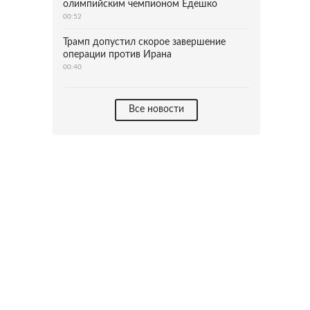
олимпийским чемпионом Едешко
00:52
Трамп допустил скорое завершение
операции против Ирана
00:40
Все новости