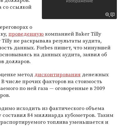
в долларов.
а со ссылкой
ереговорах о
ку,
проведенную
компанией Baker Tilly
 Tilly не раскрывала результаты аудита,
ость данных. Forbes пишет, что минувшей
основываясь на данных аудита, заявил об
ов долларов.
 оценке метод
дисконтирования
денежных
). В числе прочих факторов на стоимость
аемого по ней газа — оговоренные в 2009
ров.
ходимо исходить из фактического объема
ду составил 84 миллиарда кубометров. Таким
 траспортируемого топлива уменьшается и