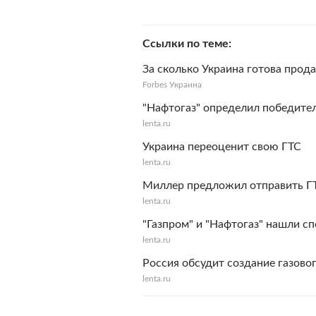
Ссылки по теме
За сколько Украина готова прод
Forbes Украина
"Нафтогаз" определил победител
lenta.ru
Украина переоценит свою ГТС
lenta.ru
Миллер предложил отправить ГТ
lenta.ru
"Газпром" и "Нафтогаз" нашли с
lenta.ru
Россия обсудит создание газово
lenta.ru