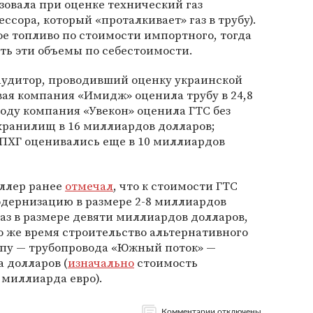
льзовала при оценке технический газ
ссора, который «проталкивает» газ в трубу).
е топливо по стоимости импортного, тогда
ть эти объемы по себестоимости.
 аудитор, проводивший оценку украинской
овая компания «Имидж» оценила трубу в 24,8
году компания «Увекон» оценила ГТС без
хранилищ в 16 миллиардов долларов;
 ПХГ оценивались еще в 10 миллиардов
иллер ранее
отмечал
, что к стоимости ГТС
одернизацию в размере 2-8 миллиардов
газ в размере девяти миллиардов долларов,
то же время строительство альтернативного
опу — трубопровода «Южный поток» —
а долларов (
изначально
стоимость
 миллиарда евро).
Комментарии отключены