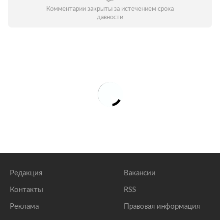
Комментарии закрыты за истечением срока
давности
Редакция
Вакансии
Контакты
RSS
Реклама
Правовая информация