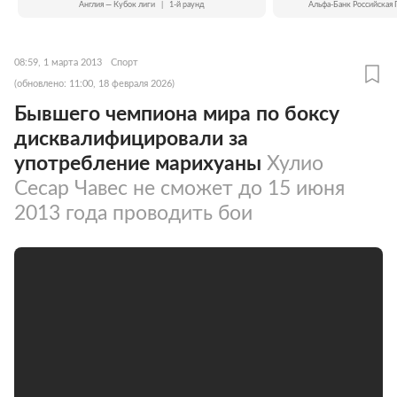
Англия — Кубок лиги
|
1-й раунд
Альфа-Банк Российская 
08:59, 1 марта 2013
Спорт
(обновлено: 11:00, 18 февраля 2026)
Бывшего чемпиона мира по боксу
дисквалифицировали за
употребление марихуаны
Хулио
Сесар Чавес не сможет до 15 июня
2013 года проводить бои