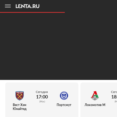
11
A
Сегодня
Сег
17:00
18
(Мск)
(М
Вест Хэм
Портсмут
Локомотив М
Юнайтед