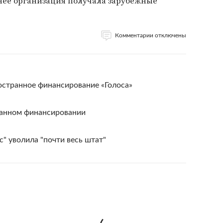
нее организация получала зарубежные
Комментарии отключены
остранное финансирование «Голоса»
ранном финансировании
" уволила "почти весь штат"