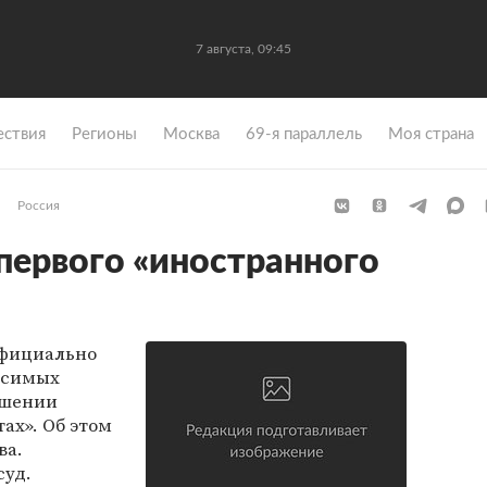
7 августа, 09:45
ствия
Регионы
Москва
69-я параллель
Моя страна
Россия
ервого «иностранного
официально
исимых
ушении
ах». Об этом
ва.
суд.