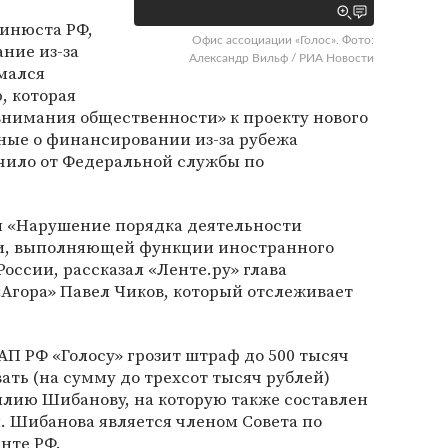
Минюста РФ,
Офис ассоциации «Голос». Фото:
ние из-за
Александр Вильф / РИА Новости
мался
, которая
внимания общественности» к проекту нового
ные о финансировании из-за рубежа
ило от Федеральной службы по
и «Нарушение порядка деятельности
и, выполняющей функции иностранного
России, рассказал «Ленте.ру» глава
Агора» Павел Чиков, который отслеживает
АП РФ «Голосу» грозит штраф до 500 тысяч
ать (на сумму до трехсот тысяч рублей)
илию Шибанову, на которую также составлен
 Шибанова является членом Совета по
нте РФ.