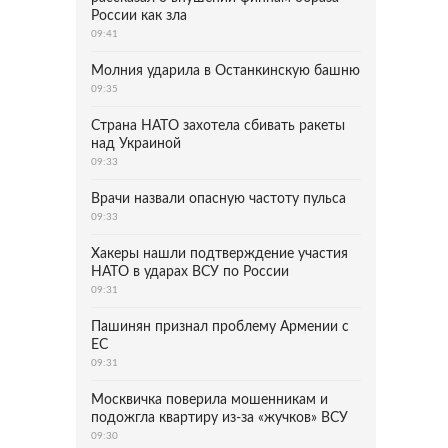
России как зла
09:41
Молния ударила в Останкинскую башню
09:35
Страна НАТО захотела сбивать ракеты
над Украиной
09:33
Врачи назвали опасную частоту пульса
09:33
Хакеры нашли подтверждение участия
НАТО в ударах ВСУ по России
09:31
Пашинян признал проблему Армении с
ЕС
09:31
Москвичка поверила мошенникам и
подожгла квартиру из-за «жучков» ВСУ
09:30