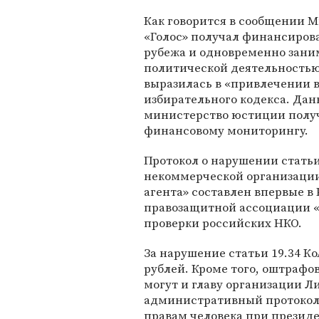
Как говорится в сообщении 
«Голос» получал финансирова
рубежа и одновременно зани
политической деятельностью
выразилась в «привлечении 
избирательного кодекса. Дан
министерство юстиции получ
финансовому мониторингу.
Протокол о нарушении стать
некоммерческой организаци
агента» составлен впервые в 
правозащитной ассоциации «
проверки российских НКО.
За нарушение статьи 19.34 Ко
рублей. Кроме того, оштрафов
могут и главу организации Л
административный протокол.
правам человека при президе