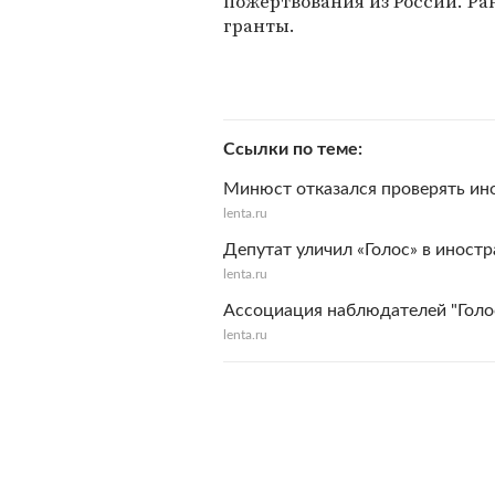
пожертвования из России. Ра
гранты.
Ссылки по теме
Минюст отказался проверять ин
lenta.ru
Депутат уличил «Голос» в иност
lenta.ru
Ассоциация наблюдателей "Голос
lenta.ru