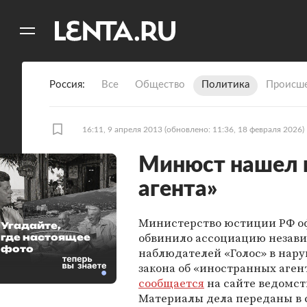
11
A
Россия
Все
Общество
Политика
Происше
16:11, 9 апреля 2013
(обновлено: 11:36, 18 февраля 2026)
Минюст нашел п
агента»
Министерство юстиции РФ 
Угадайте,
обвинило ассоциацию незав
где настоящее
фото
наблюдателей «Голос» в нар
закона об «иностранных агент
сообщается
на сайте ведомст
Материалы дела переданы в 