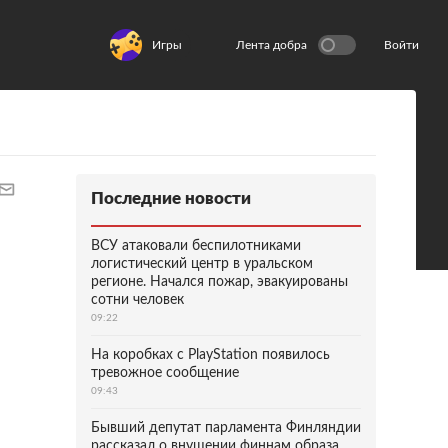
Игры
Лента добра
Войти
Последние новости
ВСУ атаковали беспилотниками
логистический центр в уральском
регионе. Начался пожар, эвакуированы
сотни человек
09:22
На коробках с PlayStation появилось
тревожное сообщение
09:43
Бывший депутат парламента Финляндии
рассказал о внушении финнам образа