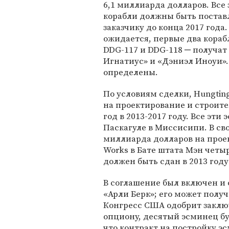
6,1 миллиарда долларов. Все
корабли должны быть поста
заказчику до конца 2017 года.
ожидается, первые два корабл
DDG-117 и DDG-118 ─ получат
Игнатиус» и «Дэниэл Иноуи»
определены.
По условиям сделки, Hungting
на проектирование и строите
год в 2013-2017 году. Все эт
Паскагуле в Миссисипи. В сво
миллиарда долларов на проек
Works в Бате штата Мэн четы
должен быть сдан в 2013 году 
В соглашение был включен и 
«Арли Берк»; его может получ
Конгресс США одобрит заклю
опциону, десятый эсминец буд
что контракт на постройку эс