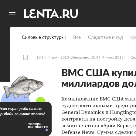
11
A
Силовые структуры
Все
Следствие и суд
Кр
10:14, 4 июня 2013
(обновлено: 10:47, 4 июня 2013)
Си
ВМС США купил
миллиардов до
Командование ВМС США закл
судостроительными предпр
Если сырая рыба пахнет
General Dynamics и Hungtingto
«рыбой», ее лучше не есть!
контракты на постройку дев
эсминцев типа «Арли Берк», 
Defense News. Сумма сделки 