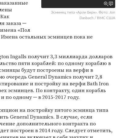
 заказанные
влены
Эсминец типа «Арли Берк». Фото: Jon
 Как
Dasbach / ВМС США
я заказа ─
 имена «Пол
. Имена остальных эсминцев пока не
ton Ingalls получит 3,3 миллиарда долларов
льство пяти кораблей: по одному кораблю в
и эсминцы будут построены на верфи в
ю очередь General Dynamics получит 2,8
тирование и постройку на верфи Bath Iron
рех эсминцев. По контракту, один корабль
и по одному ─ в 2015-2017 году.
опцион на постройку пятого эсминца типа
ить General Dynamics. В случае, если
чение дополнительного контракта по
ет построен в 2014 году. Следует отметить,
минцев не включает в себя закупку и