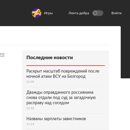
Игры
Лента добра
Войти
Последние новости
Раскрыт масштаб повреждений после
ночной атаки ВСУ на Белгород
11:04
Дважды оправданного россиянина
снова отдали под суд за загадочную
расправу над соседом
11:26
Названы зарплаты завистников
11:14