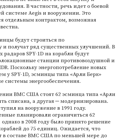
дования. В частности, речь идет о боевой
системе Aegis и вооружении. Это
ся отдельным контрактом, возможная
звестна.
инцы будут строиться по
 и получат ряд существенных улучшений. В
х радаров SPY-1D на корабли будут
олокационные станции противовоздушной и
DR. Поскольку энергопотребление новых
ем у SPY-1D, эсминцы типа «Арли Берк»
е системы энергообеспечения.
жении ВМС США стоят 62 эсминца типа «Арли
ыть списана, а другая ─ модернизирована.
тупил на вооружение в 1991 году.
енные планировали ограничиться 62
 однако в 2008 году было принято решение
ораблей до 75 единиц. Ожидается, что
т в составе ВМС США по меньшей мере до