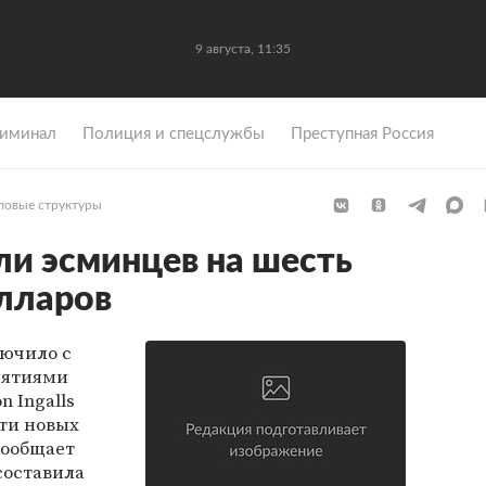
9 августа, 11:35
иминал
Полиция и спецслужбы
Преступная Россия
ловые структуры
и эсминцев на шесть
лларов
ючило с
иятиями
n Ingalls
яти новых
сообщает
составила