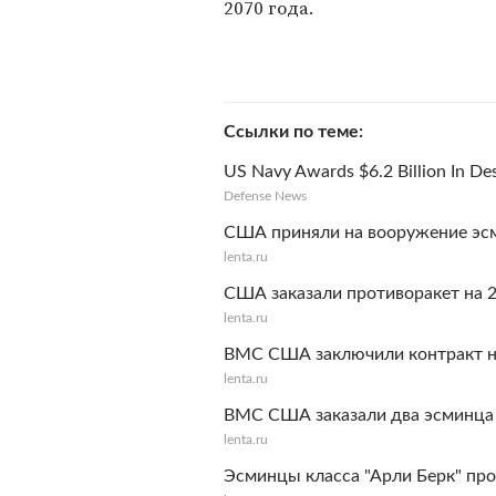
2070 года.
Ссылки по теме
US Navy Awards $6.2 Billion In De
Defense News
США приняли на вооружение эсм
lenta.ru
США заказали противоракет на 
lenta.ru
ВМС США заключили контракт н
lenta.ru
ВМС США заказали два эсминца 
lenta.ru
Эсминцы класса "Арли Берк" пр