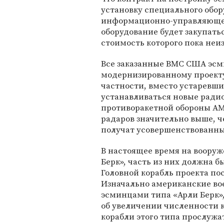
установку специального обору
информационно-управляющей 
оборудование будет закупать
стоимость которого пока неи
Все заказанные ВМС США эсм
модернизированному проекту
частности, вместо устаревши
устанавливаться новые ради
противоракетной обороны AM
радаров значительно выше, ч
получат усовершенствованны
В настоящее время на воору
Берк», часть из них должна б
Головной корабль проекта пос
Изначально американские во
эсминцами типа «Арли Берк»,
об увеличении численности к
корабли этого типа прослужа