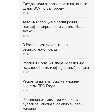
Следователи отреагировали на ночные
удары ВСУ по Белгороду
11:09
АвтоВАЗ сообщил о расширении
географии фирменного сервиса «Lada
Легко»
11:07
В России начали испытания
беспилотного поезда
11:07
Россия и Словения впервые за четыре
года возобновили официальный контакт
11:05
Раскрыта дата запуска на Украине
системы ПВО Freyja
11:04
Россиянин отсудил три миллиона
рублей за неисправное окно в новой
машине